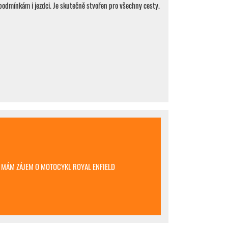
podmínkám i jezdci. Je skutečně stvořen pro všechny cesty.
MÁM ZÁJEM O MOTOCYKL ROYAL ENFIELD