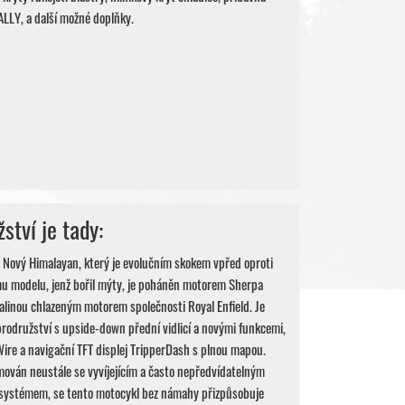
RALLY, a další možné doplňky.
ství je tady:
ový Himalayan, který je evolučním skokem vpřed oproti
 modelu, jenž bořil mýty, je poháněn motorem Sherpa
linou chlazeným motorem společnosti Royal Enfield. Je
rodružství s upside-down přední vidlicí a novými funkcemi,
Wire a navigační TFT displej TripperDash s plnou mapou.
mován neustále se vyvíjejícím a často nepředvídatelným
systémem, se tento motocykl bez námahy přizpůsobuje