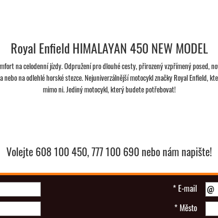
Royal Enfield HIMALAYAN 450 NEW MODEL
mfort na celodenní jízdy. Odpružení pro dlouhé cesty, přirozený vzpřímený posed, 
sta nebo na odlehlé horské stezce. Nejuniverzálnější motocykl značky Royal Enfield, 
mimo ni. Jediný motocykl, který budete potřebovat!
Volejte 608 100 450, 777 100 690 nebo nám napište!
*
E-mail
*
Město