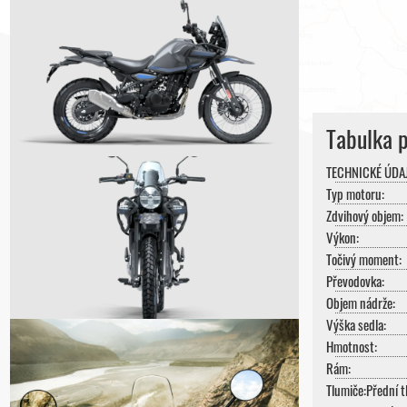
Tabulka 
TECHNICKÉ ÚDAJ
Typ motoru:
Zdvihový objem:
Výkon:
Točivý moment:
Převodovka:
Objem nádrže:
Výška sedla:
Hmotnost:
Rám:
Tlumiče:
Přední 