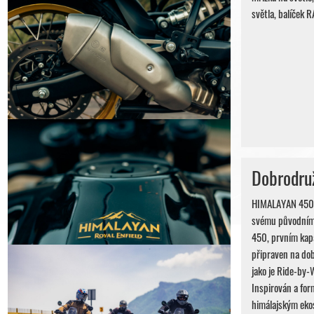
světla, balíček 
Dobrodruž
HIMALAYAN 450 N
svému původnímu
450, prvním kapa
připraven na dob
jako je Ride-by-
Inspirován a for
himálajským eko