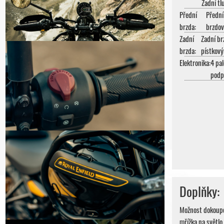
Zadní t
Přední
Přední
brzda:
brzdo
Zadní
Zadní br
brzda:
pístkov
Elektronika:
4 pal
podp
Doplňky:
Možnost dokoupen
mřížka na světlo,