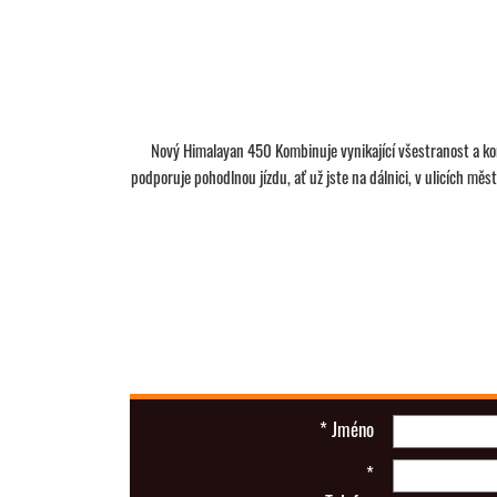
Nový Himalayan 450 Kombinuje vynikající všestranost a ko
podporuje pohodlnou jízdu, ať už jste na dálnici, v ulicích mě
*
Jméno
*