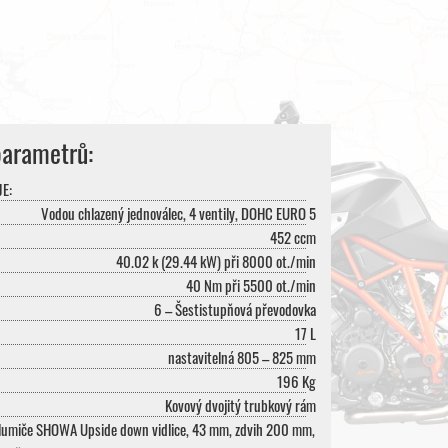
parametrů:
E:
Vodou chlazený jednoválec, 4 ventily, DOHC EURO 5
452 ccm
40.02 k (29.44 kW) při 8000 ot./min
40 Nm při 5500 ot./min
6 – Šestistupňová převodovka
17 L
nastavitelná 805 – 825 mm
196 Kg
Kovový dvojitý trubkový rám
tlumiče SHOWA Upside down vidlice, 43 mm, zdvih 200 mm,