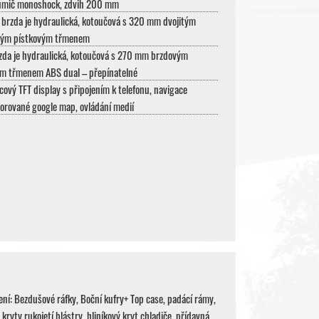
lumič monoshock, zdvih 200 mm
 brzda je hydraulická, kotoučová s 320 mm dvojitým
vým pístkovým třmenem
zda je hydraulická, kotoučová s 270 mm brzdovým
ým třmenem ABS dual – přepínatelné
cový TFT display s připojením k telefonu, navigace
orované google map, ovládání medií
í: Bezdušové ráfky, Boční kufry+ Top case, padácí rámy,
 kryty rukojetí blástry, hliníkový kryt chladiče, přídavná