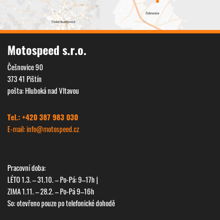
Motospeed s.r.o.
Next
Češnovice 90
373 41 Pištín
pošta: Hluboká nad Vltavou
Tel.: +420 387 983 030
E-mail: info@
motospeed.cz
Pracovní doba:
LÉTO 1.3. – 31.10. – Po-Pá: 9–17h |
ZIMA 1.11. – 28.2. – Po-Pá 9–16h
So: otevřeno pouze po telefonické dohodě