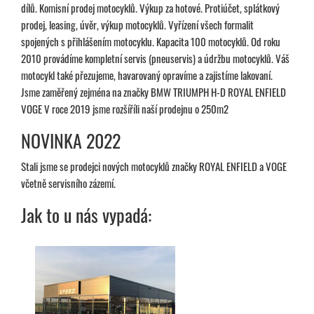
dílů. Komisní prodej motocyklů. Výkup za hotové. Protiúčet, splátkový
prodej, leasing, úvěr, výkup motocyklů. Vyřízení všech formalit
spojených s přihlášením motocyklu. Kapacita 100 motocyklů. Od roku
2010 provádíme kompletní servis (pneuservis) a údržbu motocyklů. Váš
motocykl také přezujeme, havarovaný opravíme a zajistíme lakovaní.
Jsme zaměřený zejména na značky BMW TRIUMPH H-D ROYAL ENFIELD
VOGE V roce 2019 jsme rozšíříli naší prodejnu o 250m2
NOVINKA 2022
Stali jsme se prodejci nových motocyklů značky ROYAL ENFIELD a VOGE
včetně servisního zázemí.
Jak to u nás vypadá: