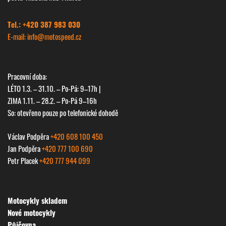
Tel.: +420 387 983 030
E-mail: info@
motospeed.cz
Pracovní doba:
LÉTO 1.3. – 31.10. – Po-Pá: 9–17h |
ZIMA 1.11. – 28.2. – Po-Pá 9–16h
So: otevřeno pouze po telefonické dohodě
Václav Podpěra
+420 608 100 450
Jan Podpěra
+420 777 100 690
Petr Placek
+420 777 944 099
Motocykly skladem
Nové motocykly
Půjčovna