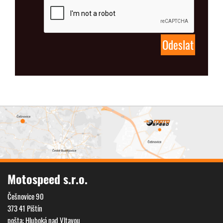
Motospeed s.r.o.
Češnovice 90
373 41 Pištín
pošta: Hluboká nad Vltavou