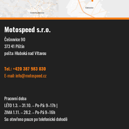
Motospeed s.r.o.
Češnovice 90
Next
373 41 Pištín
pošta: Hluboká nad Vltavou
Tel.: +420 387 983 030
E-mail: info@
motospeed.cz
Pracovní doba:
LÉTO 1.3. – 31.10. – Po-Pá: 9–17h |
ZIMA 1.11. – 28.2. – Po-Pá 9–16h
So: otevřeno pouze po telefonické dohodě