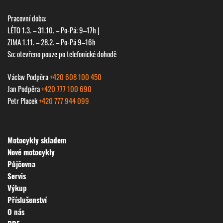
Pracovní doba:
LÉTO 1.3. – 31.10. – Po-Pá: 9–17h |
ZIMA 1.11. – 28.2. – Po-Pá 9–16h
So: otevřeno pouze po telefonické dohodě
Václav Podpěra
+420 608 100 450
Jan Podpěra
+420 777 100 690
Petr Placek
+420 777 944 099
Motocykly skladem
Nové motocykly
Půjčovna
Servis
Výkup
Příslušenství
O nás