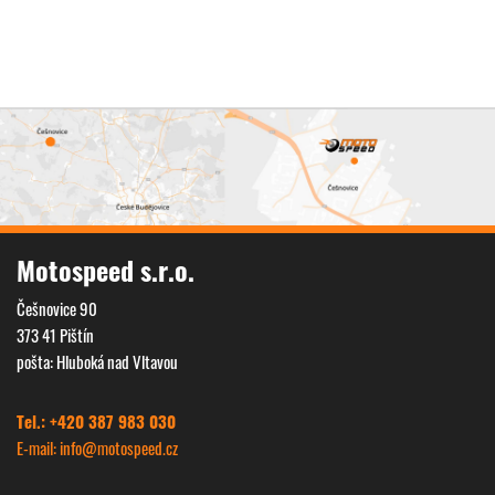
Motospeed s.r.o.
Češnovice 90
373 41 Pištín
pošta: Hluboká nad Vltavou
Tel.: +420 387 983 030
E-mail: info@
motospeed.cz