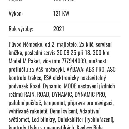
Výkon:
121 KW
Rok výroby:
2021
Původ Německo, od 2. majietele, 2x klíč, servisní
knížka, poslední servis 20.08.25 při 18. 300 km,
Model M Paket, více info 777944099, možnost
protiúčtu za Váš motocykl. VÝBAVA: ABS PRO, ASC
kontrola trakce, ESA elektronicky nastavitelný
podvozek Road, Dynamic, MODE nastavení jízdních
režimů RAIN, ROAD, DYNAMIC, DYNAMIC PRO,
palubní počítač, tempomat, příprava pro navigaci,
vyhřívané rukojetě, Denní svícení, Adaptivní
světlomet, Led blinkry, Quickshifter (rychlořazení),
kontrola tlaku v pneumatikách, Keyless Ride