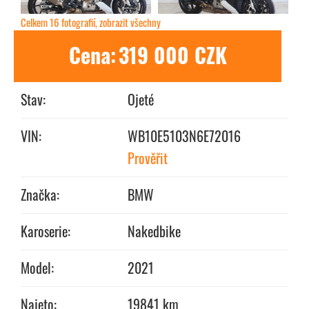
Celkem 16 fotografií, zobrazit všechny
Cena:
319 000 CZK
Stav:
Ojeté
VIN:
WB10E5103N6E72016
Prověřit
Značka:
BMW
Karoserie:
Nakedbike
Model:
2021
Najeto:
19841 km