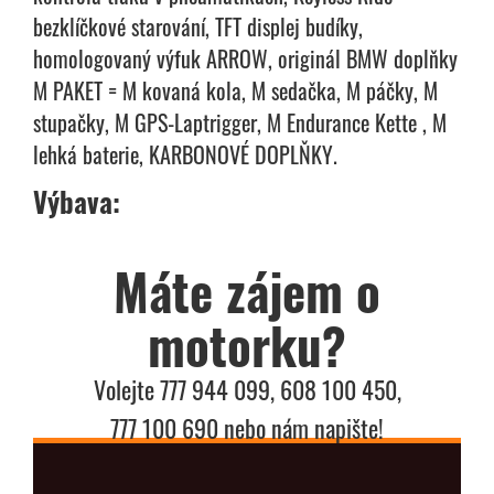
bezklíčkové starování, TFT displej budíky,
homologovaný výfuk ARROW, originál BMW doplňky
M PAKET = M kovaná kola, M sedačka, M páčky, M
stupačky, M GPS-Laptrigger, M Endurance Kette , M
lehká baterie, KARBONOVÉ DOPLŇKY.
Výbava:
Máte zájem o
motorku?
Volejte 777 944 099, 608 100 450,
777 100 690 nebo nám napište!