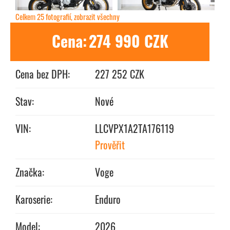
Celkem 25 fotografií, zobrazit všechny
Cena:
274 990 CZK
Cena bez DPH:
227 252 CZK
Stav:
Nové
VIN:
LLCVPX1A2TA176119
Prověřit
Značka:
Voge
Karoserie:
Enduro
Model:
2026