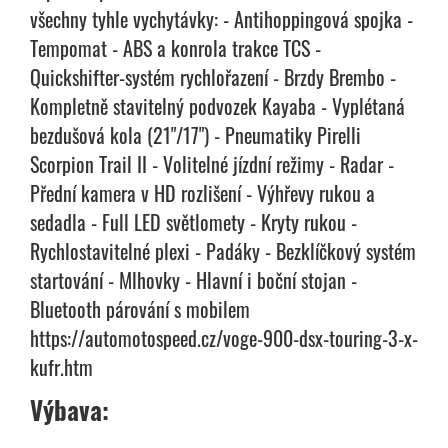
všechny tyhle vychytávky: - Antihoppingová spojka -
Tempomat - ABS a konrola trakce TCS -
Quickshifter-systém rychlořazení - Brzdy Brembo -
Kompletně stavitelný podvozek Kayaba - Vyplétaná
bezdušová kola (21"/17") - Pneumatiky Pirelli
Scorpion Trail II - Volitelné jízdní režimy - Radar -
Přední kamera v HD rozlišení - Výhřevy rukou a
sedadla - Full LED světlomety - Kryty rukou -
Rychlostavitelné plexi - Padáky - Bezklíčkový systém
startování - Mlhovky - Hlavní i boční stojan -
Bluetooth párování s mobilem
https://automotospeed.cz/voge-900-dsx-touring-3-x-
kufr.htm
Výbava: