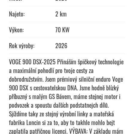
Najeto:
2 km
Výkon:
70 KW
Rok výroby:
2026
VOGE 900 DSX-2025 Přináším špičkový technologie
a maximální pohodlí pro tvoje cesty za
dobrodružstvím. Jsem prémiový silniční enduro Voge
900 DSX s cestovatelskou­ DNA. Jsme hodně blízký
příbuzný s malým GS Bávem, máme stejnej motor i
podvozek a spoustu dalších podstatnejch dílů.
Sjíždíme taky ze stejný výrobní linky a mateřská
fabrika Loncin si za to, aby to takhle mohlo bejt
zaplatila patřičnou licenci. VÝBAVA: V základu mám