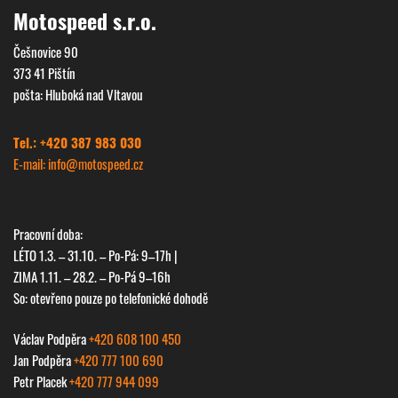
Motospeed s.r.o.
Češnovice 90
373 41 Pištín
pošta: Hluboká nad Vltavou
Tel.: +420 387 983 030
E-mail: info@
motospeed.cz
Pracovní doba:
LÉTO 1.3. – 31.10. – Po-Pá: 9–17h |
ZIMA 1.11. – 28.2. – Po-Pá 9–16h
So: otevřeno pouze po telefonické dohodě
Václav Podpěra
+420 608 100 450
Jan Podpěra
+420 777 100 690
Petr Placek
+420 777 944 099