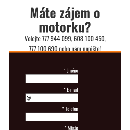
Máte zájem o
motorku?
Volejte 777 944 099, 608 100 450,
777 100 690 nebo nám napište!
*
Jméno
*
E-mail
*
Telefon
*
Město