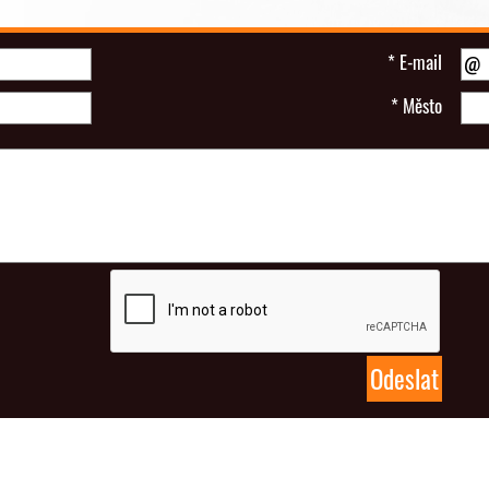
*
E-mail
*
Město