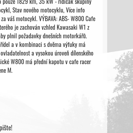
eto pouze 1829 km, 35 kW - řidičák skupiny
ocykl, Stav nového motocyklu, Více info
 za váš motocykl. VÝBAVA: ABS- W800 Cafe
kterého je zachován vzhled Kawasaki W1 z
 aby plnil požadavky dnešních motorkářů.
hřídel a v kombinaci s dvěma výfuky má
 ovladatelnost a vysokou úroveň dílenského
asické W800 má přední kapotu v cafe racer
ene M.
ište!