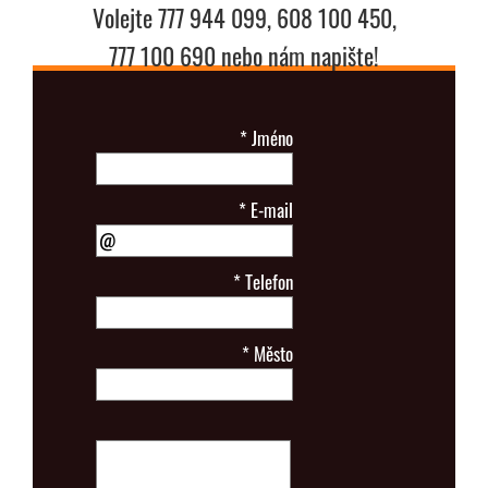
Volejte 777 944 099, 608 100 450,
777 100 690 nebo nám napište!
*
Jméno
*
E-mail
*
Telefon
*
Město