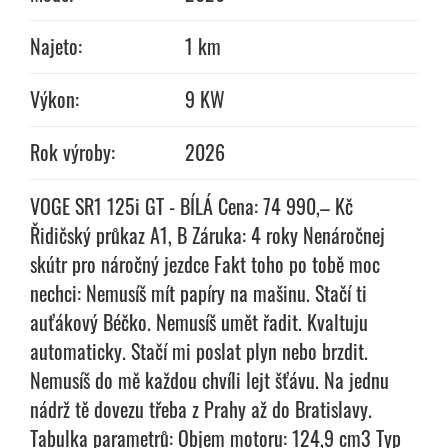
Najeto:
1 km
Výkon:
9 KW
Rok výroby:
2026
VOGE SR1 125i GT - BÍLÁ Cena: 74 990,– Kč
Řidičský průkaz A1, B Záruka: 4 roky Nenáročnej
skútr pro náročný jezdce Fakt toho po tobě moc
nechci: Nemusíš mít papíry na mašinu. Stačí ti
auťákový Béčko. Nemusíš umět řadit. Kvaltuju
automaticky. Stačí mi poslat plyn nebo brzdit.
Nemusíš do mě každou chvíli lejt šťávu. Na jednu
nádrž tě dovezu třeba z Prahy až do Bratislavy.
Tabulka parametrů: Objem motoru: 124,9 cm3 Typ