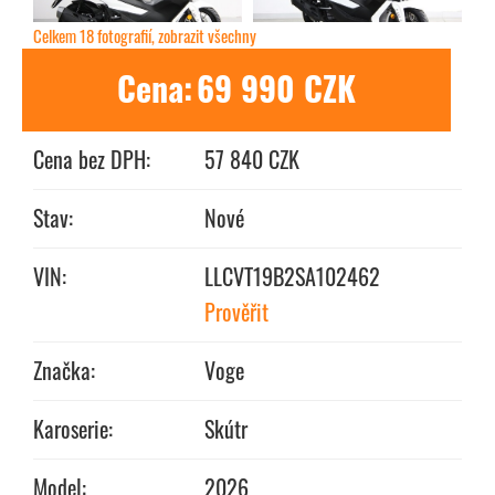
Celkem 18 fotografií, zobrazit všechny
Cena:
69 990 CZK
Cena bez DPH:
57 840 CZK
Stav:
Nové
VIN:
LLCVT19B2SA102462
Prověřit
Značka:
Voge
Karoserie:
Skútr
Model:
2026