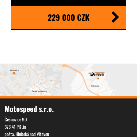
229 000 CZK
Motospeed s.r.o.
Češnovice 90
373 41 Pištín
pošta: Hluboká nad Vltavou