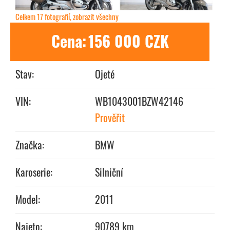
Celkem 17 fotografií, zobrazit všechny
Cena:
156 000 CZK
Stav:
Ojeté
VIN:
WB1043001BZW42146
Prověřit
Značka:
BMW
Karoserie:
Silniční
Model:
2011
Najeto:
90789 km