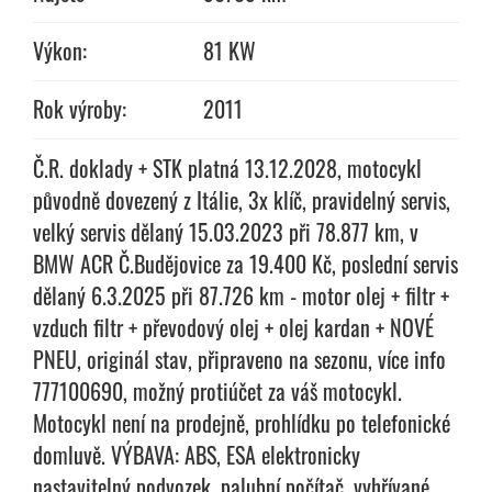
Výkon:
81 KW
Rok výroby:
2011
Č.R. doklady + STK platná 13.12.2028, motocykl
původně dovezený z Itálie, 3x klíč, pravidelný servis,
velký servis dělaný 15.03.2023 při 78.877 km, v
BMW ACR Č.Budějovice za 19.400 Kč, poslední servis
dělaný 6.3.2025 při 87.726 km - motor olej + filtr +
vzduch filtr + převodový olej + olej kardan + NOVÉ
PNEU, originál stav, připraveno na sezonu, více info
777100690, možný protiúčet za váš motocykl.
Motocykl není na prodejně, prohlídku po telefonické
domluvě. VÝBAVA: ABS, ESA elektronicky
nastavitelný podvozek, palubní počítač, vyhřívané