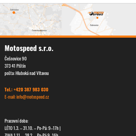
Motospeed s.r.o.
Češnovice 90
373 41 Pištín
pošta: Hluboká nad Vltavou
Tel.: +420 387 983 030
E-mail: info@
motospeed.cz
Pracovní doba:
LÉTO 1.3. – 31.10. – Po-Pá: 9–17h |
ZIMA 1.11. – 28.2. – Po-Pá 9–16h