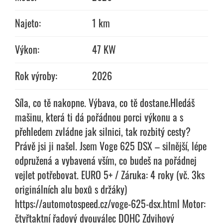
Najeto:
1 km
Výkon:
47 KW
Rok výroby:
2026
Síla, co tě nakopne. Výbava, co tě dostane.Hledáš
mašinu, která ti dá pořádnou porci výkonu a s
přehledem zvládne jak silnici, tak rozbitý cesty?
Právě jsi ji našel. Jsem Voge 625 DSX – silnější, lépe
odpružená a vybavená vším, co budeš na pořádnej
vejlet potřebovat. EURO 5+ / Záruka: 4 roky (vč. 3ks
originálních alu boxů s držáky)
https://automotospeed.cz/voge-625-dsx.html Motor:
čtyřtaktní řadový dvouválec DOHC Zdvihový