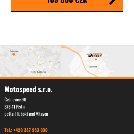
Motospeed s.r.o.
Češnovice 90
373 41 Pištín
pošta: Hluboká nad Vltavou
Tel.: +420 387 983 030