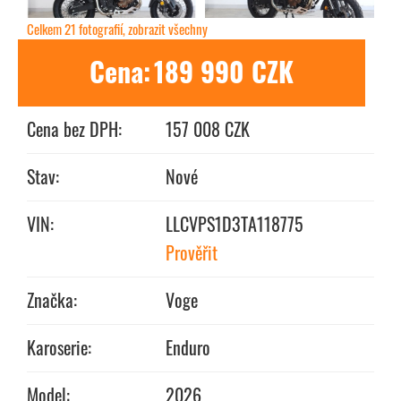
Celkem 21 fotografií, zobrazit všechny
Cena:
189 990 CZK
Cena bez DPH:
157 008 CZK
Stav:
Nové
VIN:
LLCVPS1D3TA118775
Prověřit
Značka:
Voge
Karoserie:
Enduro
Model:
2026