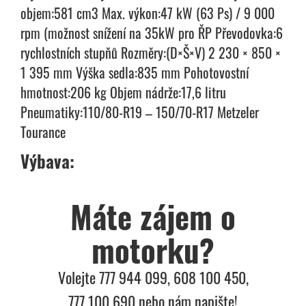
objem:581 cm3 Max. výkon:47 kW (63 Ps) / 9 000
rpm (možnost snížení na 35kW pro ŘP Převodovka:6
rychlostních stupňů Rozměry:(D×Š×V) 2 230 × 850 ×
1 395 mm Výška sedla:835 mm Pohotovostní
hmotnost:206 kg Objem nádrže:17,6 litru
Pneumatiky:110/80-R19 – 150/70-R17 Metzeler
Tourance
Výbava:
Máte zájem o
motorku?
Volejte 777 944 099, 608 100 450,
777 100 690 nebo nám napište!