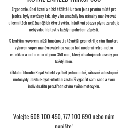
Ergonomie, úhel řízení a nízké těžiště Hunteru je na prvním místě pro
jezdce, byly navrženy tak, aby vám umožnily bez námahy manévrovat
ulicemi těch nejúžasnějších čtvrtí světa. Intuitivní odezva plynu zaručuje
nebývalou hbitost s každým pohybem zápěstí.
S kratším rozvorem, nižší hmotností a těsnější geometrií je rám Hunteru
vybaven super manévrovatelnou sadou kol, moderní retro-metro
estetikou a motorem o objemu 350 ccm, který obsahuje extra svaly pro
každý shon.
Základní filozofie Royal Enfield vyrábět jednoduché, zábavné a dostupné
motocykly. Jezdci Royal Enfield si zaslouží vyjádřit sami sebe a svou
individualitu prostřednictvím svého motocyklu.
Volejte 608 100 450, 777 100 690 nebo nám
napište!