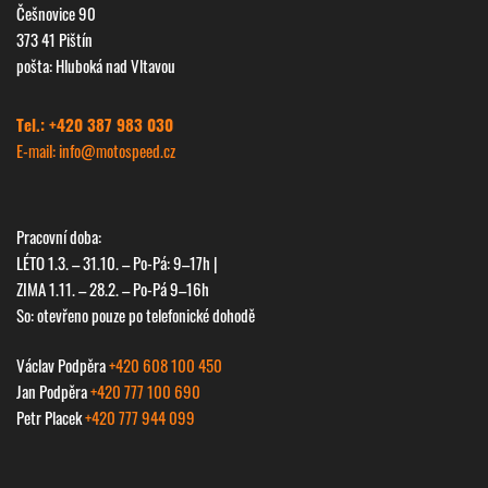
Češnovice 90
373 41 Pištín
pošta: Hluboká nad Vltavou
Tel.: +420 387 983 030
E-mail: info@
motospeed.cz
Pracovní doba:
LÉTO 1.3. – 31.10. – Po-Pá: 9–17h |
ZIMA 1.11. – 28.2. – Po-Pá 9–16h
So: otevřeno pouze po telefonické dohodě
Václav Podpěra
+420 608 100 450
Jan Podpěra
+420 777 100 690
Petr Placek
+420 777 944 099