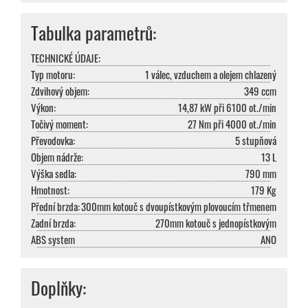
Tabulka parametrů:
TECHNICKÉ ÚDAJE:
Typ motoru:
1 válec, vzduchem a olejem chlazený
Zdvihový objem:
349 ccm
Výkon:
14,87 kW při 6100 ot./min
Točivý moment:
27 Nm při 4000 ot./min
Převodovka:
5 stupňová
Objem nádrže:
13 L
Výška sedla:
790 mm
Hmotnost:
179 Kg
Přední brzda:
300mm kotouč s dvoupístkovým plovoucím třmenem
Zadní brzda:
270mm kotouč s jednopístkovým
ABS system
ANO
Doplňky: