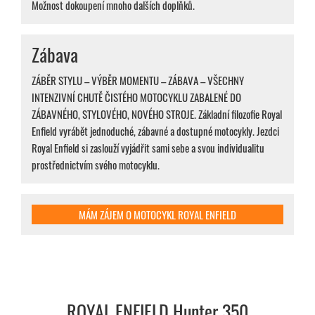
Možnost dokoupení mnoho dalších doplňků.
Zábava
ZÁBĚR STYLU – VÝBĚR MOMENTU – ZÁBAVA – VŠECHNY
INTENZIVNÍ CHUTĚ ČISTÉHO MOTOCYKLU ZABALENÉ DO
ZÁBAVNÉHO, STYLOVÉHO, NOVÉHO STROJE. Základní filozofie Royal
Enfield vyrábět jednoduché, zábavné a dostupné motocykly. Jezdci
Royal Enfield si zaslouží vyjádřit sami sebe a svou individualitu
prostřednictvím svého motocyklu.
MÁM ZÁJEM O MOTOCYKL ROYAL ENFIELD
ROYAL ENFIELD Hunter 350