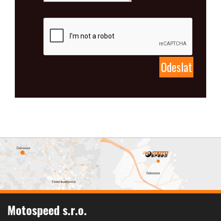
Motospeed s.r.o.