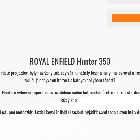
ROYAL ENFIELD Hunter 350
m místě pro jezdce, byly navrženy tak, aby vám umožnily bez námahy manévrovat ulicem
zaručuje nebývalou hbitost s každým pohybem zápěstí.
 rám Hunteru vybaven super manévrovatelnou sadou kol, moderní retro-metro estetiko
každý shon.
 dostupné motocykly. Jezdci Royal Enfield si zaslouží vyjádřit sami sebe a svou indiv