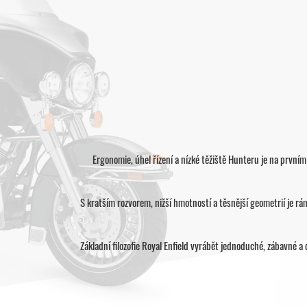
Ergonomie, úhel řízení a nízké těžiště Hunteru je na první
S kratším rozvorem, nižší hmotností a těsnější geometrií je
Základní filozofie Royal Enfield vyrábět jednoduché, zábavné a