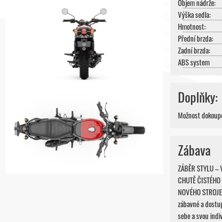
Objem nádrže:
Výška sedla:
Hmotnost:
Přední brzda:
Zadní brzda:
ABS system
Doplňky:
Možnost dokoupe
Zábava
ZÁBĚR STYLU –
CHUTĚ ČISTÉHO
NOVÉHO STROJE. Z
zábavné a dostup
sebe a svou indi