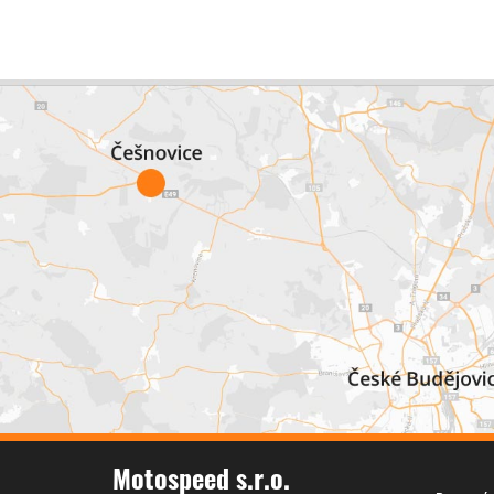
Motospeed s.r.o.