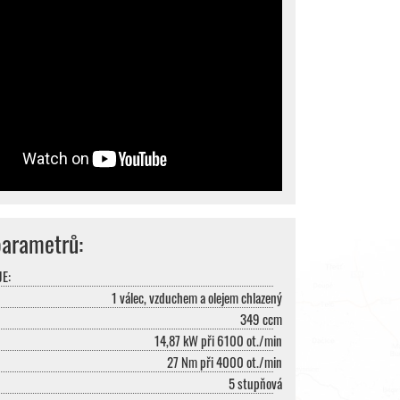
parametrů:
E:
1 válec, vzduchem a olejem chlazený
349 ccm
14,87 kW při 6100 ot./min
27 Nm při 4000 ot./min
5 stupňová