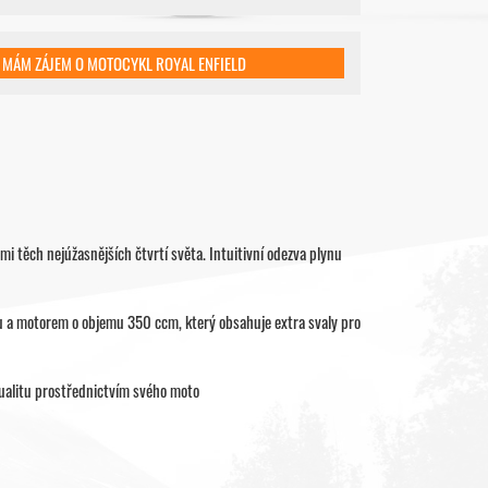
MÁM ZÁJEM O MOTOCYKL ROYAL ENFIELD
i těch nejúžasnějších čtvrtí světa. Intuitivní odezva plynu
u a motorem o objemu 350 ccm, který obsahuje extra svaly pro
idualitu prostřednictvím svého moto