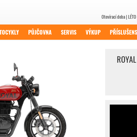
Otevírací doba | LÉTO 
TOCYKLY
PŮJČOVNA
SERVIS
VÝKUP
PŘÍSLUŠENS
ROYAL