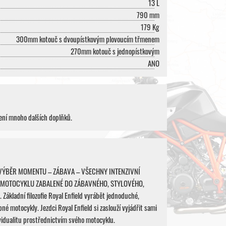
13 L
790 mm
179 Kg
300mm kotouč s dvoupístkovým plovoucím třmenem
270mm kotouč s jednopístkovým
ANO
ní mnoho dalších doplňků.
 VÝBĚR MOMENTU – ZÁBAVA – VŠECHNY INTENZIVNÍ
 MOTOCYKLU ZABALENÉ DO ZÁBAVNÉHO, STYLOVÉHO,
ákladní filozofie Royal Enfield vyrábět jednoduché,
né motocykly. Jezdci Royal Enfield si zaslouží vyjádřit sami
vidualitu prostřednictvím svého motocyklu.