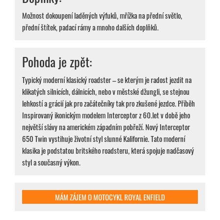
Možnost dokoupení laděných výfuků, mřížka na přední světlo,
přední štítek, padací rámy a mnoho dalších doplňků.
Pohoda je zpět:
Typický moderní klasický roadster – se kterým je radost jezdit na
klikatých silnicích, dálnicích, nebo v městské džungli, se stejnou
lehkostí a grácií jak pro začátečníky tak pro zkušené jezdce. Příběh
Inspirovaný ikonickým modelem Interceptor z 60.let v době jeho
největší slávy na americkém západním pobřeží. Nový Interceptor
650 Twin vystihuje životní styl slunné Kalifornie. Tato moderní
klasika je podstatou britského roadsteru, která spojuje nadčasový
styl a současný výkon.
MÁM ZÁJEM O MOTOCYKL ROYAL ENFIELD