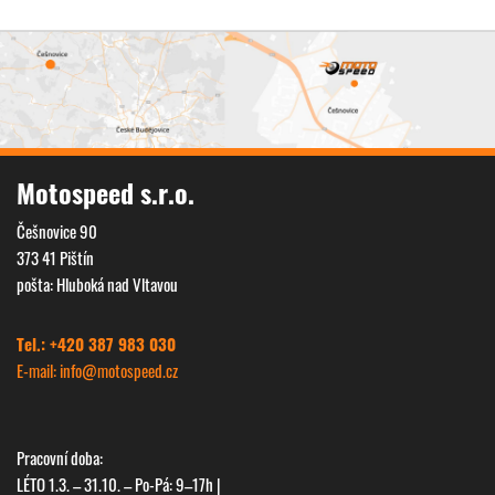
Motospeed s.r.o.
Češnovice 90
373 41 Pištín
pošta: Hluboká nad Vltavou
Tel.: +420 387 983 030
E-mail: info@
motospeed.cz
Pracovní doba:
LÉTO 1.3. – 31.10. – Po-Pá: 9–17h |