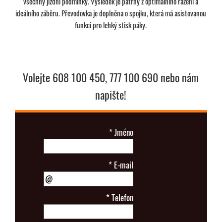
všechny jízdní podmínky. Výsledek je patrný z optimálního řazení a
ideálního záběru. Převodovka je doplněna o spojku, která má asistovanou
funkci pro lehký stisk páky.
Volejte 608 100 450, 777 100 690 nebo nám
napište!
*
Jméno
*
E-mail
*
Telefon