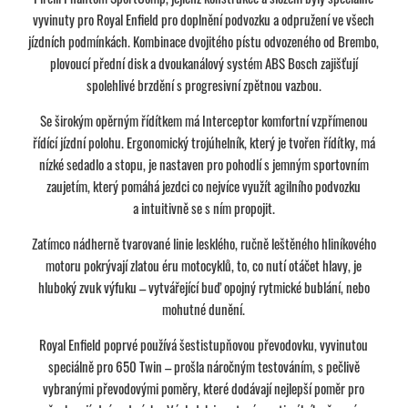
vyvinuty pro Royal Enfield pro doplnění podvozku a odpružení ve všech
jízdních podmínkách. Kombinace dvojitého pístu odvozeného od Brembo,
plovoucí přední disk a dvoukanálový systém ABS Bosch zajišťují
spolehlivé brzdění s progresivní zpětnou vazbou.
Se širokým opěrným řídítkem má Interceptor komfortní vzpřímenou
řídící jízdní polohu. Ergonomický trojúhelník, který je tvořen řídítky, má
nízké sedadlo a stopu, je nastaven pro pohodlí s jemným sportovním
zaujetím, který pomáhá jezdci co nejvíce využít agilního podvozku
a intuitivně se s ním propojit.
Zatímco nádherně tvarované linie lesklého, ručně leštěného hliníkového
motoru pokrývají zlatou éru motocyklů, to, co nutí otáčet hlavy, je
hluboký zvuk výfuku – vytvářející buď opojný rytmické bublání, nebo
mohutné dunění.
Royal Enfield poprvé používá šestistupňovou převodovku, vyvinutou
speciálně pro 650 Twin – prošla náročným testováním, s pečlivě
vybranými převodovými poměry, které dodávají nejlepší poměr pro