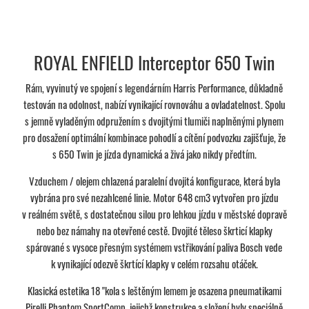
ROYAL ENFIELD Interceptor 650 Twin
Rám, vyvinutý ve spojení s legendárním Harris Performance, důkladně
testován na odolnost, nabízí vynikající rovnováhu a ovladatelnost. Spolu
s jemně vyladěným odpružením s dvojitými tlumiči naplněnými plynem
pro dosažení optimální kombinace pohodlí a cítění podvozku zajišťuje, že
s 650 Twin je jízda dynamická a živá jako nikdy předtím.
Vzduchem / olejem chlazená paralelní dvojitá konfigurace, která byla
vybrána pro své nezahlcené linie. Motor 648 cm3 vytvořen pro jízdu
v reálném světě, s dostatečnou silou pro lehkou jízdu v městské dopravě
nebo bez námahy na otevřené cestě. Dvojité těleso škrticí klapky
spárované s vysoce přesným systémem vstřikování paliva Bosch vede
k vynikající odezvě škrtící klapky v celém rozsahu otáček.
Klasická estetika 18 "kola s leštěným lemem je osazena pneumatikami
Pirelli Phantom SportComp, jejichž konstrukce a složení byly speciálně