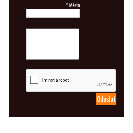
*
Město