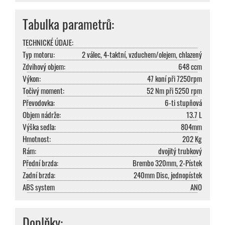
Tabulka parametrů:
TECHNICKÉ ÚDAJE:
Typ motoru:
2 válec, 4-taktní, vzduchem/olejem, chlazený
Zdvihový objem:
648 ccm
Výkon:
47 koní při 7250rpm
Točivý moment:
52 Nm při 5250 rpm
Převodovka:
6-ti stupňová
Objem nádrže:
13.7 L
Výška sedla:
804mm
Hmotnost:
202 Kg
Rám:
dvojitý trubkový
Přední brzda:
Brembo 320mm, 2-Pístek
Zadní brzda:
240mm Disc, jednopístek
ABS system
ANO
Doplňky: