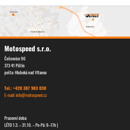
Motospeed s.r.o.
Češnovice 90
373 41 Pištín
pošta: Hluboká nad Vltavou
Tel.: +420 387 983 030
E-mail: info@
motospeed.cz
Pracovní doba:
LÉTO 1.3. – 31.10. – Po-Pá: 9–17h |