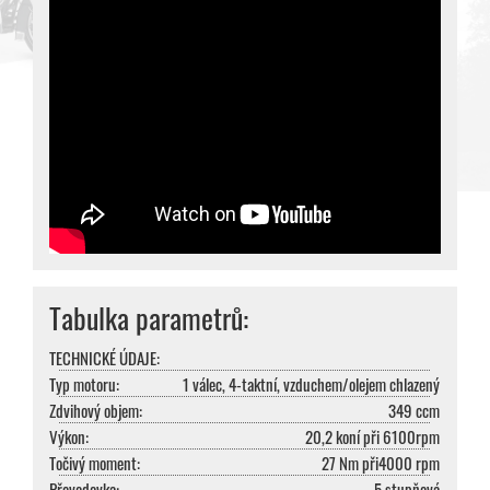
Tabulka parametrů:
TECHNICKÉ ÚDAJE:
Typ motoru:
1 válec, 4-taktní, vzduchem/olejem chlazený
Zdvihový objem:
349 ccm
Výkon:
20,2 koní při 6100rpm
Točivý moment:
27 Nm při4000 rpm
Převodovka:
5 stupňová