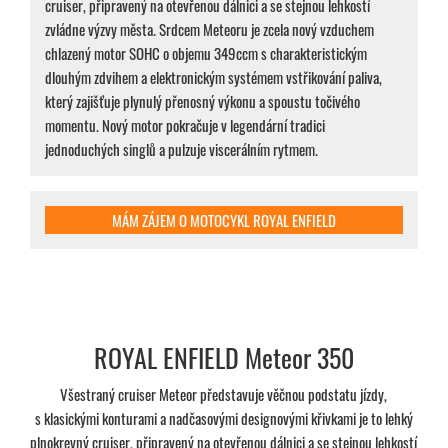
cruiser, připravený na otevřenou dálnici a se stejnou lehkostí
zvládne výzvy města. Srdcem Meteoru je zcela nový vzduchem
chlazený motor SOHC o objemu 349ccm s charakteristickým
dlouhým zdvihem a elektronickým systémem vstřikování paliva,
který zajišťuje plynulý přenosný výkonu a spoustu točivého
momentu. Nový motor pokračuje v legendární tradici
jednoduchých singlů a pulzuje viscerálním rytmem.
MÁM ZÁJEM O MOTOCYKL ROYAL ENFIELD
ROYAL ENFIELD Meteor 350
Všestraný cruiser Meteor představuje věčnou podstatu jízdy,
s klasickými konturami a nadčasovými designovými křivkami je to lehký
plnokrevný cruiser, připravený na otevřenou dálnici a se stejnou lehkostí