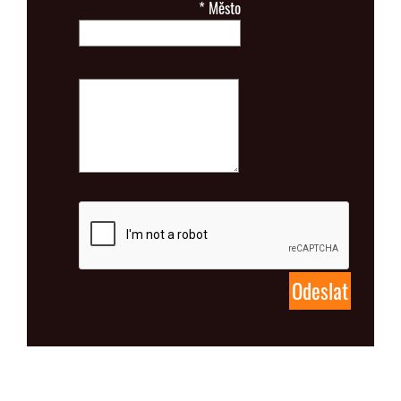
*
Město