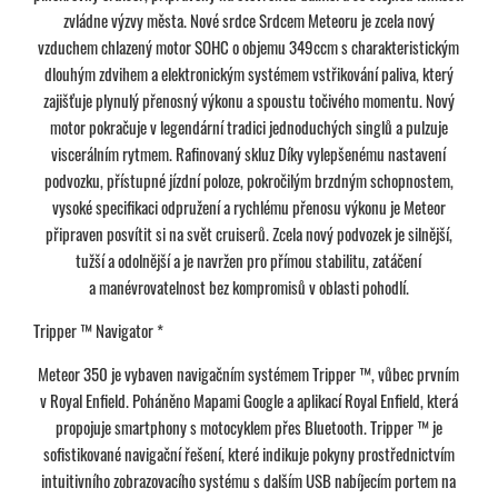
zvládne výzvy města. Nové srdce Srdcem Meteoru je zcela nový
vzduchem chlazený motor SOHC o objemu 349ccm s charakteristickým
dlouhým zdvihem a elektronickým systémem vstřikování paliva, který
zajišťuje plynulý přenosný výkonu a spoustu točivého momentu. Nový
motor pokračuje v legendární tradici jednoduchých singlů a pulzuje
viscerálním rytmem. Rafinovaný skluz Díky vylepšenému nastavení
podvozku, přístupné jízdní poloze, pokročilým brzdným schopnostem,
vysoké specifikaci odpružení a rychlému přenosu výkonu je Meteor
připraven posvítit si na svět cruiserů. Zcela nový podvozek je silnější,
tužší a odolnější a je navržen pro přímou stabilitu, zatáčení
a manévrovatelnost bez kompromisů v oblasti pohodlí.
Tripper ™ Navigator *
Meteor 350 je vybaven navigačním systémem Tripper ™, vůbec prvním
v Royal Enfield. Poháněno Mapami Google a aplikací Royal Enfield, která
propojuje smartphony s motocyklem přes Bluetooth. Tripper ™ je
sofistikované navigační řešení, které indikuje pokyny prostřednictvím
intuitivního zobrazovacího systému s dalším USB nabíjecím portem na