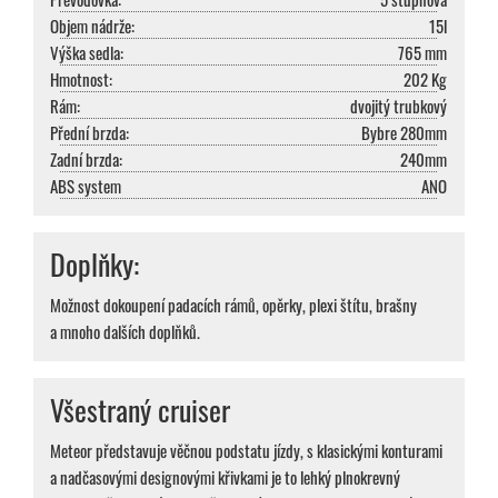
Objem nádrže:
15l
Výška sedla:
765 mm
Hmotnost:
202 Kg
Rám:
dvojitý trubkový
Přední brzda:
Bybre 280mm
Zadní brzda:
240mm
ABS system
ANO
Doplňky:
Možnost dokoupení padacích rámů, opěrky, plexi štítu, brašny
a mnoho dalších doplňků.
Všestraný cruiser
Meteor představuje věčnou podstatu jízdy, s klasickými konturami
a nadčasovými designovými křivkami je to lehký plnokrevný