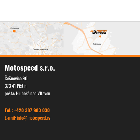
Motospeed s.r.o.
Češnovice 90
373 41 Pištín
pošta: Hluboká nad Vltavou
Tel.: +420 387 983 030
E-mail: info@
motospeed.cz