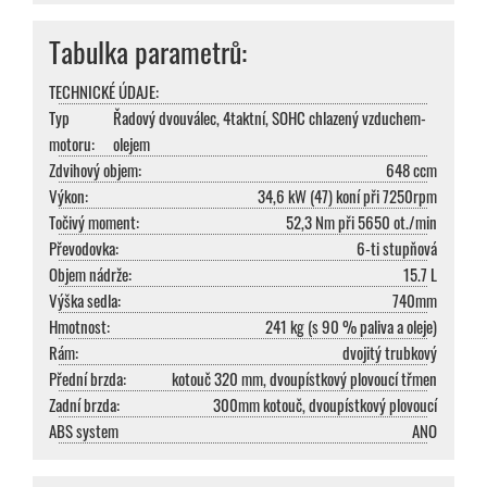
Tabulka parametrů:
TECHNICKÉ ÚDAJE:
Typ
Řadový dvouválec, 4taktní, SOHC chlazený vzduchem-
motoru:
olejem
Zdvihový objem:
648 ccm
Výkon:
34,6 kW (47) koní při 7250rpm
Točivý moment:
52,3 Nm při 5650 ot./min
Převodovka:
6-ti stupňová
Objem nádrže:
15.7 L
Výška sedla:
740mm
Hmotnost:
241 kg (s 90 % paliva a oleje)
Rám:
dvojitý trubkový
Přední brzda:
kotouč 320 mm, dvoupístkový plovoucí třmen
Zadní brzda:
300mm kotouč, dvoupístkový plovoucí
ABS system
ANO