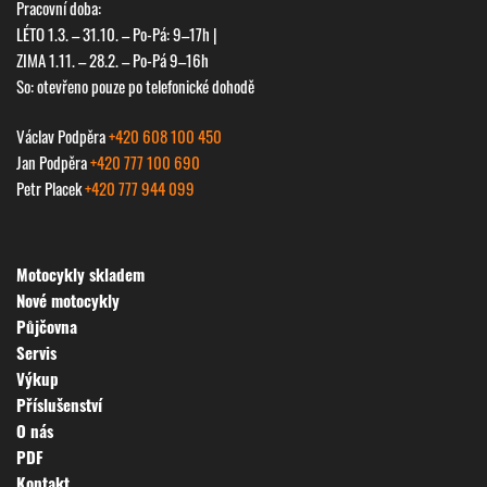
Pracovní doba:
LÉTO 1.3. – 31.10. – Po-Pá: 9–17h |
ZIMA 1.11. – 28.2. – Po-Pá 9–16h
So: otevřeno pouze po telefonické dohodě
Václav Podpěra
+420 608 100 450
Jan Podpěra
+420 777 100 690
Petr Placek
+420 777 944 099
Motocykly skladem
Nové motocykly
Půjčovna
Servis
Výkup
Příslušenství
O nás
PDF
Kontakt