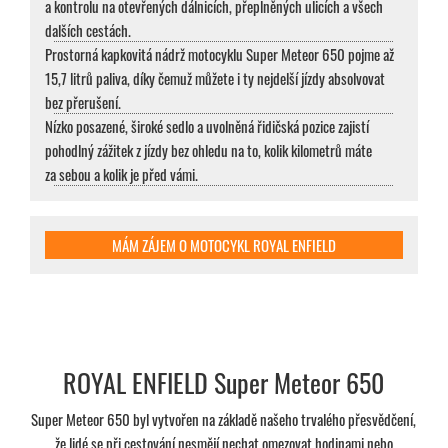
a kontrolu na otevřených dálnicích, přeplněných ulicích a všech
dalších cestách.
Prostorná kapkovitá nádrž motocyklu Super Meteor 650 pojme až
15,7 litrů paliva, díky čemuž můžete i ty nejdelší jízdy absolvovat
bez přerušení.
Nízko posazené, široké sedlo a uvolněná řidičská pozice zajistí
pohodlný zážitek z jízdy bez ohledu na to, kolik kilometrů máte
za sebou a kolik je před vámi.
MÁM ZÁJEM O MOTOCYKL ROYAL ENFIELD
ROYAL ENFIELD Super Meteor 650
Super Meteor 650 byl vytvořen na základě našeho trvalého přesvědčení,
že lidé se při cestování nesmějí nechat omezovat hodinami nebo