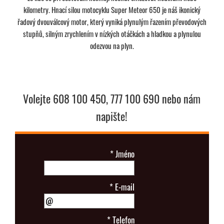
kilometry. Hnací silou motocyklu Super Meteor 650 je náš ikonický
řadový dvouválcový motor, který vyniká plynulým řazením převodových
stupňů, silným zrychlením v nízkých otáčkách a hladkou a plynulou
odezvou na plyn.
Volejte 608 100 450, 777 100 690 nebo nám
napište!
*
Jméno
*
E-mail
*
Telefon