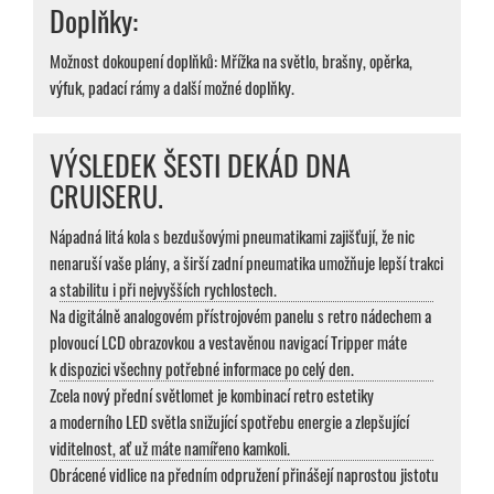
Doplňky:
Možnost dokoupení doplňků: Mřížka na světlo, brašny, opěrka,
výfuk, padací rámy a další možné doplňky.
VÝSLEDEK ŠESTI DEKÁD DNA
CRUISERU.
Nápadná litá kola s bezdušovými pneumatikami zajišťují, že nic
nenaruší vaše plány, a širší zadní pneumatika umožňuje lepší trakci
a stabilitu i při nejvyšších rychlostech.
Na digitálně analogovém přístrojovém panelu s retro nádechem a
plovoucí LCD obrazovkou a vestavěnou navigací Tripper máte
k dispozici všechny potřebné informace po celý den.
Zcela nový přední světlomet je kombinací retro estetiky
a moderního LED světla snižující spotřebu energie a zlepšující
viditelnost, ať už máte namířeno kamkoli.
Obrácené vidlice na předním odpružení přinášejí naprostou jistotu