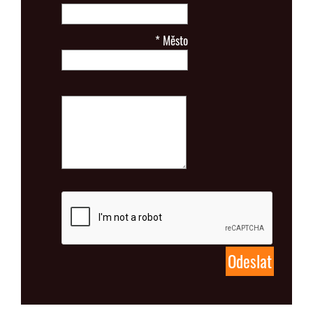
*
Město