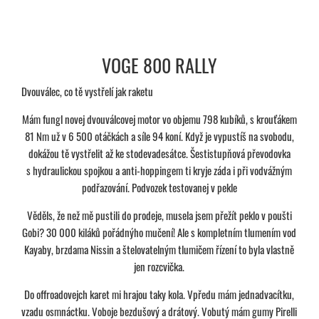
VOGE 800 RALLY
Dvouválec, co tě vystřelí jak raketu
Mám fungl novej dvouválcovej motor vo objemu 798 kubíků, s krouťákem
81 Nm už v 6 500 otáčkách a síle 94 koní. Když je vypustíš na svobodu,
dokážou tě vystřelit až ke stodevadesátce. Šestistupňová převodovka
s hydraulickou spojkou a anti-hoppingem ti kryje záda i při vodvážným
podřazování. Podvozek testovanej v pekle
Věděls, že než mě pustili do prodeje, musela jsem přežít peklo v poušti
Gobi? 30 000 kiláků pořádnýho mučení! Ale s kompletním tlumením vod
Kayaby, brzdama Nissin a štelovatelným tlumičem řízení to byla vlastně
jen rozcvička.
Do offroadovejch karet mi hrajou taky kola. Vpředu mám jednadvacítku,
vzadu osmnáctku. Voboje bezdušový a drátový. Vobutý mám gumy Pirelli