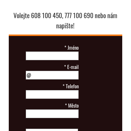
Volejte 608 100 450, 777 100 690 nebo nám
napište!
*
Jméno
*
E-mail
*
Telefon
*
Město