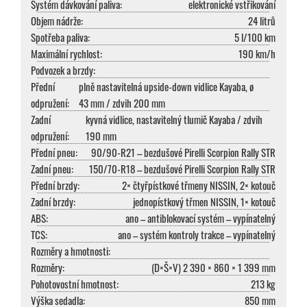
Systém dávkování paliva:
elektronické vstřikování
Objem nádrže:
24 litrů
Spotřeba paliva:
5 l/100 km
Maximální rychlost:
190 km/h
Podvozek a brzdy:
Přední
plně nastavitelná upside-down vidlice Kayaba, ø
odpružení:
43 mm / zdvih 200 mm
Zadní
kyvná vidlice, nastavitelný tlumič Kayaba / zdvih
odpružení:
190 mm
Přední pneu:
90/90-R21 – bezdušové Pirelli Scorpion Rally STR
Zadní pneu:
150/70-R18 – bezdušové Pirelli Scorpion Rally STR
Přední brzdy:
2× čtyřpístkové třmeny NISSIN, 2× kotouč
Zadní brzdy:
jednopístkový třmen NISSIN, 1× kotouč
ABS:
ano – antiblokovací systém – vypínatelný
TCS:
ano – systém kontroly trakce – vypínatelný
Rozměry a hmotnosti:
Rozměry:
(D×Š×V) 2 390 × 860 × 1 399 mm
Pohotovostní hmotnost:
213 kg
Výška sedadla:
850 mm