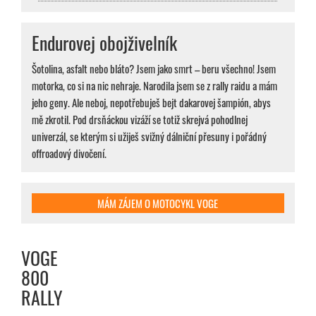
Endurovej obojživelník
Šotolina, asfalt nebo bláto? Jsem jako smrt – beru všechno! Jsem
motorka, co si na nic nehraje. Narodila jsem se z rally raidu a mám
jeho geny. Ale neboj, nepotřebuješ bejt dakarovej šampión, abys
mě zkrotil. Pod drsňáckou vizáží se totiž skrejvá pohodlnej
univerzál, se kterým si užiješ svižný dálniční přesuny i pořádný
offroadový divočení.
MÁM ZÁJEM O MOTOCYKL VOGE
VOGE
800
RALLY