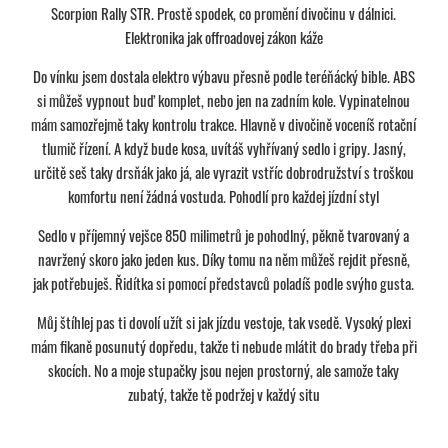
Scorpion Rally STR. Prostě spodek, co promění divočinu v dálnici.
Elektronika jak offroadovej zákon káže
Do vínku jsem dostala elektro výbavu přesně podle teréňácký bible. ABS
si můžeš vypnout buď komplet, nebo jen na zadním kole. Vypinatelnou
mám samozřejmě taky kontrolu trakce. Hlavně v divočině voceníš rotační
tlumič řízení. A když bude kosa, uvítáš vyhřívaný sedlo i gripy. Jasný,
určitě seš taky drsňák jako já, ale vyrazit vstříc dobrodružství s troškou
komfortu není žádná vostuda. Pohodlí pro každej jízdní styl
Sedlo v příjemný vejšce 850 milimetrů je pohodlný, pěkně tvarovaný a
navržený skoro jako jeden kus. Díky tomu na něm můžeš rejdit přesně,
jak potřebuješ. Řidítka si pomocí představců poladíš podle svýho gusta.
Můj štíhlej pas ti dovolí užít si jak jízdu vestoje, tak vsedě. Vysoký plexi
mám fikaně posunutý dopředu, takže ti nebude mlátit do brady třeba při
skocích. No a moje stupačky jsou nejen prostorný, ale samože taky
zubatý, takže tě podržej v každý situ