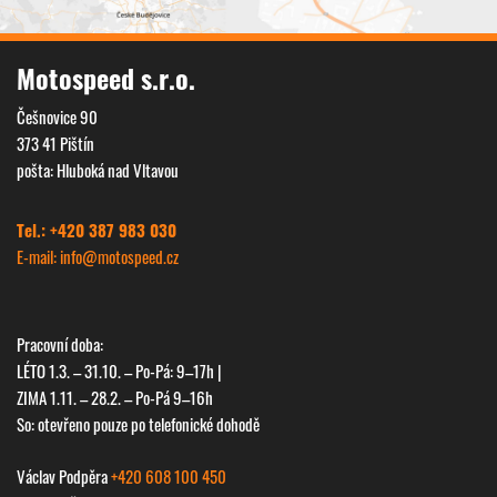
Motospeed s.r.o.
Češnovice 90
373 41 Pištín
pošta: Hluboká nad Vltavou
Tel.: +420 387 983 030
E-mail: info@
motospeed.cz
Pracovní doba:
LÉTO 1.3. – 31.10. – Po-Pá: 9–17h |
ZIMA 1.11. – 28.2. – Po-Pá 9–16h
So: otevřeno pouze po telefonické dohodě
Václav Podpěra
+420 608 100 450