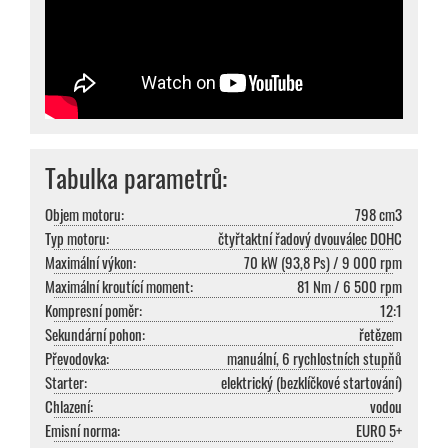
Tabulka parametrů:
Objem motoru:
798 cm3
Typ motoru:
čtyřtaktní řadový dvouválec DOHC
Maximální výkon:
70 kW (93,8 Ps) / 9 000 rpm
Maximální kroutící moment:
81 Nm / 6 500 rpm
Kompresní poměr:
12:1
Sekundární pohon:
řetězem
Převodovka:
manuální, 6 rychlostních stupňů
Starter:
elektrický (bezklíčkové startování)
Chlazení:
vodou
Emisní norma:
EURO 5+