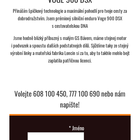
Přináším špičkový technologie a maximální pohodlí pro tvoje cesty za
dobrodružstvím. Jsem prémiový silniční enduro Voge 900 DSX
s cestovatelskou­ DNA
Jsme hodně blízký příbuzný s malým GS Bávem, máme stejnej motor
i podvozek a spoustu dalších podstatnejch dílů. Sjíždíme taky ze stejný
výrobní linky a mateřská fabrika Loncin si za to, aby to takhle mohlo bejt
zaplatila patřičnou licenci.
Volejte 608 100 450, 777 100 690 nebo nám
napište!
*
Jméno