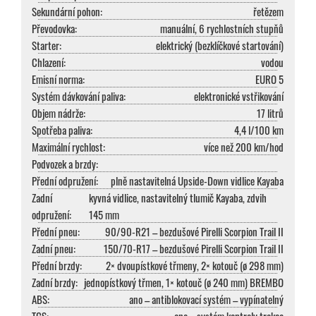
Sekundární pohon:
řetězem
Převodovka:
manuální, 6 rychlostních stupňů
Starter:
elektrický (bezklíčkové startování)
Chlazení:
vodou
Emisní norma:
EURO 5
Systém dávkování paliva:
elektronické vstřikování
Objem nádrže:
17 litrů
Spotřeba paliva:
4,4 l/100 km
Maximální rychlost:
více než 200 km/hod
Podvozek a brzdy:
Přední odpružení:
plně nastavitelná Upside-Down vidlice Kayaba
Zadní
kyvná vidlice, nastavitelný tlumič Kayaba, zdvih
odpružení:
145 mm
Přední pneu:
90/90-R21 – bezdušové Pirelli Scorpion Trail II
Zadní pneu:
150/70-R17 – bezdušové Pirelli Scorpion Trail II
Přední brzdy:
2× dvoupístkové třmeny, 2× kotouč (ø 298 mm)
Zadní brzdy:
jednopístkový třmen, 1× kotouč (ø 240 mm) BREMBO
ABS:
ano – antiblokovací systém – vypínatelný