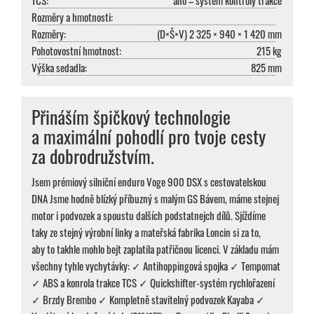
TCS:
ano – systém kontroly trakce
Rozměry a hmotnosti:
Rozměry:
(D×Š×V) 2 325 × 940 × 1 420 mm
Pohotovostní hmotnost:
215 kg
Výška sedadla:
825 mm
Přináším špičkový technologie
a maximální pohodlí pro tvoje cesty
za dobrodružstvím.
Jsem prémiový silniční enduro Voge 900 DSX s cestovatelskou
DNA Jsme hodně blízký příbuzný s malým GS Bávem, máme stejnej
motor i podvozek a spoustu dalších podstatnejch dílů. Sjíždíme
taky ze stejný výrobní linky a mateřská fabrika Loncin si za to,
aby to takhle mohlo bejt zaplatila patřičnou licenci. V základu mám
všechny tyhle vychytávky: ✓ Antihoppingová spojka ✓ Tempomat
✓ ABS a konrola trakce TCS ✓ Quickshifter-systém rychlořazení
✓ Brzdy Brembo ✓ Kompletně stavitelný podvozek Kayaba ✓