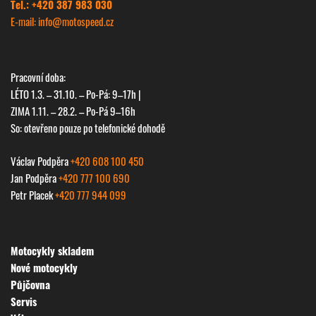
Tel.: +420 387 983 030
E-mail: info@
motospeed.cz
Pracovní doba:
LÉTO 1.3. – 31.10. – Po-Pá: 9–17h |
ZIMA 1.11. – 28.2. – Po-Pá 9–16h
So: otevřeno pouze po telefonické dohodě
Václav Podpěra
+420 608 100 450
Jan Podpěra
+420 777 100 690
Petr Placek
+420 777 944 099
Motocykly skladem
Nové motocykly
Půjčovna
Servis