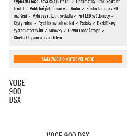
Vyplétaná bezdušová kola (21"/17") ✓ Pneumatiky Pirelli Scorpion
Trail II ✓ Volitelné jízdní režimy ✓ Radar ✓ Přední kamera v HD
rozlišení ✓ Výhřevy rukou a sedadla ✓ Full LED světlomety ✓
Kryty rukou ✓ Rychlostavitelné plexi ✓ Padáky ✓ Bezklíčkový
systém startování ✓ Mlhovky ✓ Hlavní i boční stojan ✓
Bluetooth párování s mobilem
MÁM ZÁJEM O MOTOCYKL VOGE
VOGE
900
DSX
VOGE 900 DSX