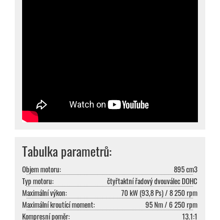
Tabulka parametrů:
Objem motoru:
895 cm3
Typ motoru:
čtyřtaktní řadový dvouválec DOHC
Maximální výkon:
70 kW (93,8 Ps) / 8 250 rpm
Maximální kroutící moment:
95 Nm / 6 250 rpm
Kompresní poměr:
13.1:1