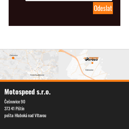
Motospeed s.r.o.
Češnovice 90
373 41 Pištín
pošta: Hluboká nad Vltavou