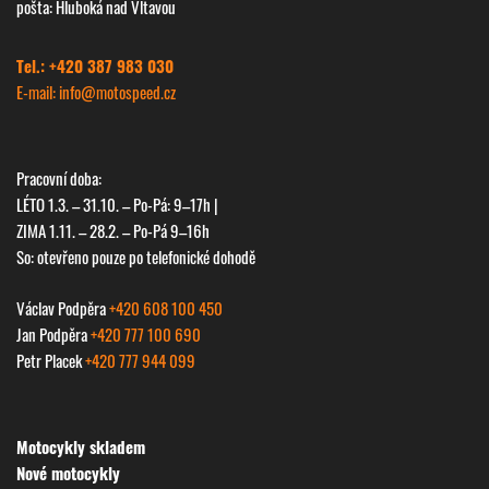
pošta: Hluboká nad Vltavou
Tel.: +420 387 983 030
E-mail: info@
motospeed.cz
Pracovní doba:
LÉTO 1.3. – 31.10. – Po-Pá: 9–17h |
ZIMA 1.11. – 28.2. – Po-Pá 9–16h
So: otevřeno pouze po telefonické dohodě
Václav Podpěra
+420 608 100 450
Jan Podpěra
+420 777 100 690
Petr Placek
+420 777 944 099
Next
Motocykly skladem
Nové motocykly