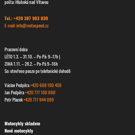
pošta: Hluboká nad Vltavou
Tel.: +420 387 983 030
E-mail: info@
motospeed.cz
Pracovní doba:
LÉTO 1.3. – 31.10. – Po-Pá: 9–17h |
ZIMA 1.11. – 28.2. – Po-Pá 9–16h
So: otevřeno pouze po telefonické dohodě
Václav Podpěra
+420 608 100 450
Jan Podpěra
+420 777 100 690
Petr Placek
+420 777 944 099
Next
Motocykly skladem
Nové motocykly