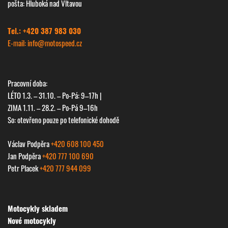
pošta: Hluboká nad Vltavou
Tel.: +420 387 983 030
E-mail: info@
motospeed.cz
Pracovní doba:
LÉTO 1.3. – 31.10. – Po-Pá: 9–17h |
ZIMA 1.11. – 28.2. – Po-Pá 9–16h
So: otevřeno pouze po telefonické dohodě
Václav Podpěra
+420 608 100 450
Jan Podpěra
+420 777 100 690
Petr Placek
+420 777 944 099
Next
Motocykly skladem
Nové motocykly