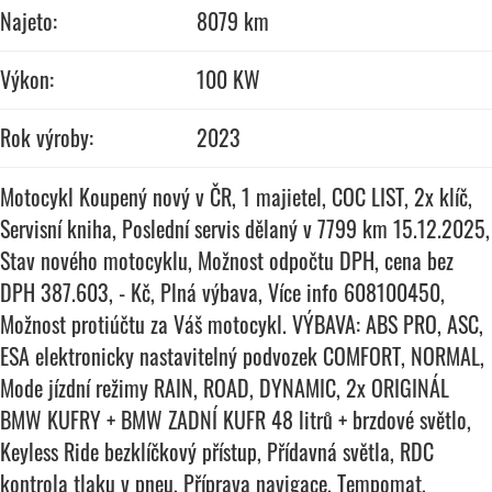
Najeto:
8079 km
Výkon:
100 KW
Rok výroby:
2023
Motocykl Koupený nový v ČR, 1 majietel, COC LIST, 2x klíč,
Servisní kniha, Poslední servis dělaný v 7799 km 15.12.2025,
Stav nového motocyklu, Možnost odpočtu DPH, cena bez
DPH 387.603, - Kč, Plná výbava, Více info 608100450,
Možnost protiúčtu za Váš motocykl. VÝBAVA: ABS PRO, ASC,
ESA elektronicky nastavitelný podvozek COMFORT, NORMAL,
Mode jízdní režimy RAIN, ROAD, DYNAMIC, 2x ORIGINÁL
BMW KUFRY + BMW ZADNÍ KUFR 48 litrů + brzdové světlo,
Keyless Ride bezklíčkový přístup, Přídavná světla, RDC
kontrola tlaku v pneu, Příprava navigace, Tempomat,