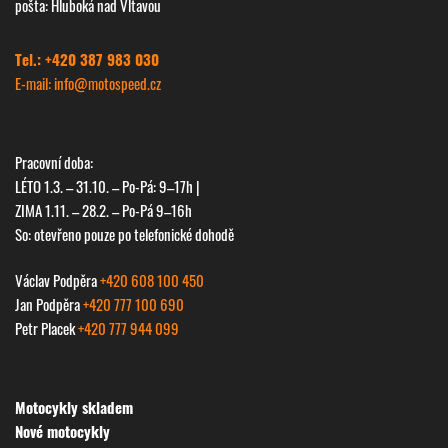
pošta: Hluboká nad Vltavou
Tel.: +420 387 983 030
E-mail: info@
motospeed.cz
Pracovní doba:
LÉTO 1.3. – 31.10. – Po-Pá: 9–17h |
ZIMA 1.11. – 28.2. – Po-Pá 9–16h
So: otevřeno pouze po telefonické dohodě
Václav Podpěra
+420 608 100 450
Jan Podpěra
+420 777 100 690
Petr Placek
+420 777 944 099
Motocykly skladem
Nové motocykly