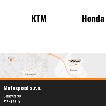
Motospeed s.r.o.
Češnovice 90
Next
373 41 Pištín