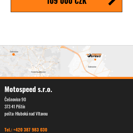
109 000 CZK
Motospeed s.r.o.
Češnovice 90
373 41 Pištín
pošta: Hluboká nad Vltavou
Tel.: +420 387 983 030