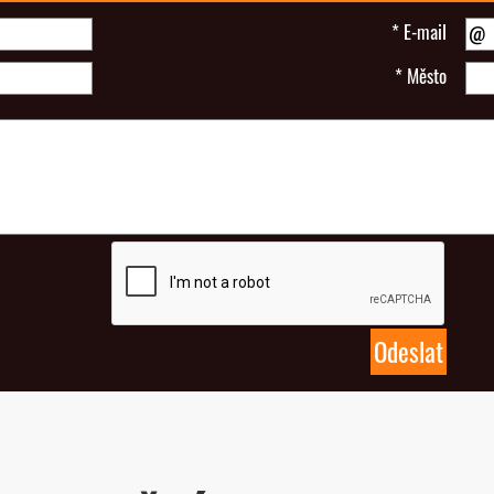
*
E-mail
*
Město