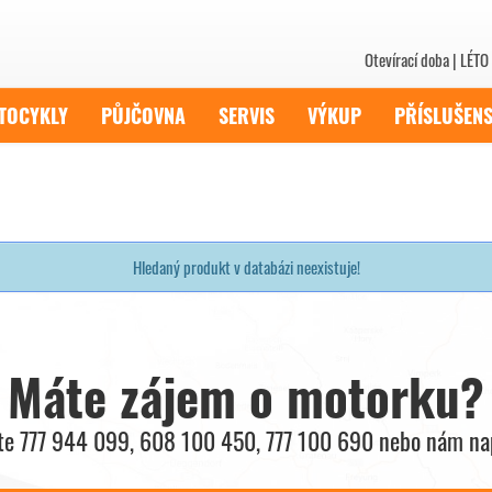
Otevírací doba | LÉTO 
TOCYKLY
PŮJČOVNA
SERVIS
VÝKUP
PŘÍSLUŠENS
Hledaný produkt v databázi neexistuje!
Máte zájem o motorku?
jte 777 944 099, 608 100 450, 777 100 690 nebo nám nap