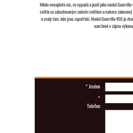
Nikde nenajdete nic, co vypadá a jezdí jako model Guerrilla 
světla se zabudovaným zadním světlem a nahoru zalomený t
a svaly tam, kde jsou zapotřebí. Model Guerrilla 450 je z
navržené v zájmu výkonu 
*
Jméno
*
Telefon