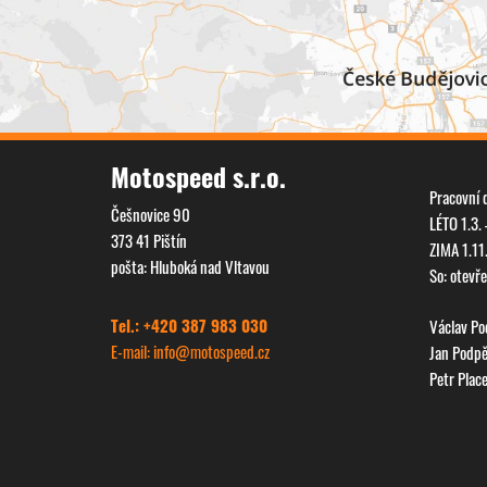
Motospeed s.r.o.
Pracovní 
Češnovice 90
LÉTO 1.3. 
373 41 Pištín
ZIMA 1.11
pošta: Hluboká nad Vltavou
So: otevř
Tel.: +420 387 983 030
Václav P
E-mail: info@
motospeed.cz
Jan Podp
Petr Plac