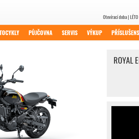
Otevírací doba | LÉTO 
TOCYKLY
PŮJČOVNA
SERVIS
VÝKUP
PŘÍSLUŠENS
ROYAL EN