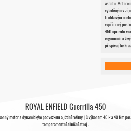
asfaltu. Motore
vyladěným v zájm
trubkovým ocelo
vzpřímený postoj
450 opravdu vra
ergonomie a živý 
přispívají ke krás
ROYAL ENFIELD Guerrilla 450
ýkonný motor s dynamickým podvozkem a jízdní režimy | S výkonem 40 k a 40 Nm posk
temperamentní silniční stroj .