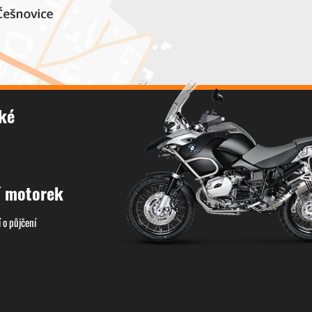
ké
í motorek
 o půjčení