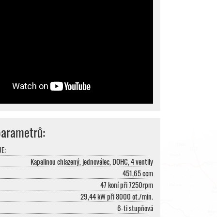
parametrů:
E:
Kapalinou chlazený, jednoválec, DOHC, 4 ventily
451,65 ccm
47 koní při 7250rpm
29,44 kW při 8000 ot./min.
6-ti stupňová