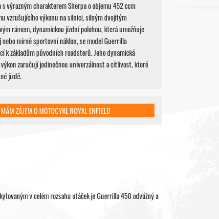
m s výrazným charakterem Sherpa o objemu 452 ccm
u vzrušujícího výkonu na silnici, silným dvojitým
vým rámem, dynamickou jízdní polohou, která umožňuje
 nebo mírně sportovní náklon, se model Guerrilla
cí k základům původních roadsterů. Jeho dynamická
výkon zaručují jedinečnou univerzálnost a citlivost, které
né jízdě.
MÁM ZÁJEM O MOTOCYKL ROYAL ENFIELD
ytovaným v celém rozsahu otáček je Guerrilla 450 odvážný a