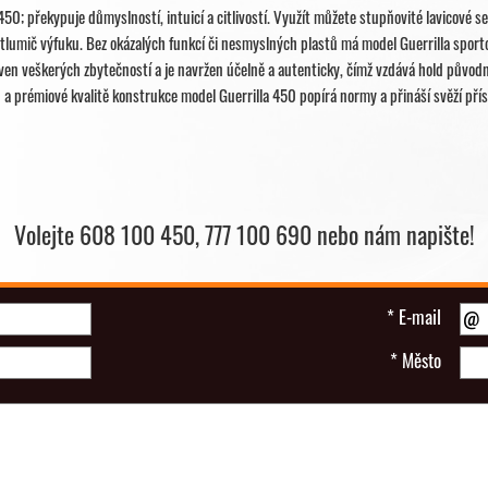
450; překypuje důmyslností, intuicí a citlivostí. Využít můžete stupňovité lavicové s
lumič výfuku. Bez okázalých funkcí či nesmyslných plastů má model Guerrilla sport
baven veškerých zbytečností a je navržen účelně a autenticky, čímž vzdává hold půvo
a prémiové kvalitě konstrukce model Guerrilla 450 popírá normy a přináší svěží přís
Volejte 608 100 450, 777 100 690 nebo nám napište!
*
E-mail
*
Město