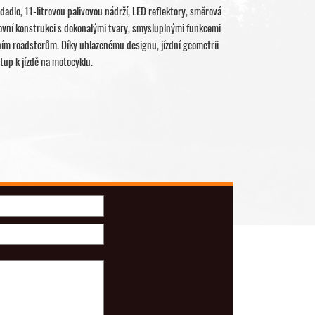
edadlo, 11-litrovou palivovou nádrží, LED reflektory, směrová
ovní konstrukci s dokonalými tvary, smysluplnými funkcemi
dním roadsterům. Díky uhlazenému designu, jízdní geometrii
tup k jízdě na motocyklu.