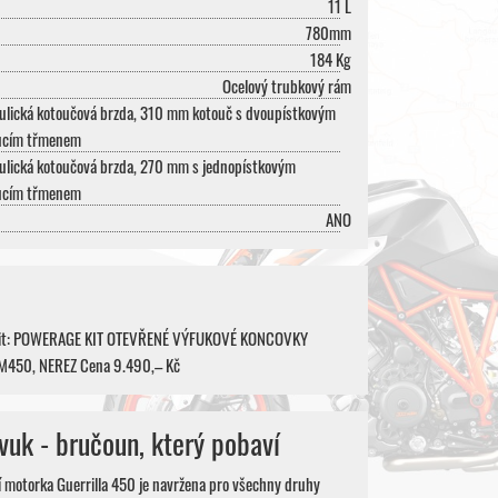
11 L
780mm
184 Kg
Ocelový trubkový rám
ulická kotoučová brzda, 310 mm kotouč s dvoupístkovým
ucím třmenem
ulická kotoučová brzda, 270 mm s jednopístkovým
ucím třmenem
ANO
pit: POWERAGE KIT OTEVŘENÉ VÝFUKOVÉ KONCOVKY
M450, NEREZ Cena 9.490,– Kč
vuk - bručoun, který pobaví
í motorka Guerrilla 450 je navržena pro všechny druhy