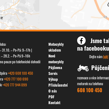
Jsme ta
doba:
Motocykly
na facebooku
– 31.10. – Po-Pá: 9–17h |
skladem
. – 28.2. – Po-Pá 9–16h
Nové
Dejte nám
lajk!
eno pouze po telefonické dohodě
motocykly
Půjčen
Půjčovna
odpěra
+420 608 100 450
Servis
rezevace a více informací
ěra
+420 777 100 690
Výkup
motorek na telefonu
ek
+420 777 944 099
Příslušenství
608 100 450
O nás
PDF
Kontakt