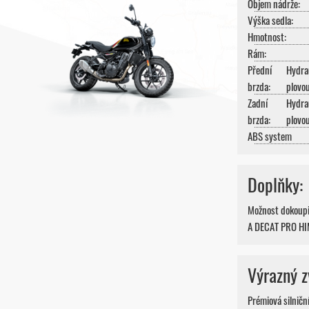
Objem nádrže:
Výška sedla:
Hmotnost:
Rám:
Přední
Hydra
brzda:
plovo
Zadní
Hydra
brzda:
plovo
ABS system
Doplňky:
Možnost dokou
A DECAT PRO HI
Výrazný z
Prémiová silničn