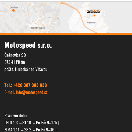
Motospeed s.r.o.
Češnovice 90
373 41 Pištín
pošta: Hluboká nad Vltavou
Tel.: +420 387 983 030
E-mail: info@
motospeed.cz
Pracovní doba:
LÉTO 1.3. – 31.10. – Po-Pá: 9–17h |
ZIMA 1.11. – 28.2. – Po-Pá 9–16h