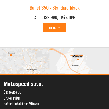
Bullet 350 - Standard black
Cena: 133 990,– Kč s DPH
Motospeed s.r.o.
Češnovice 90
373 41 Pištín
pošta: Hluboká nad Vltavou