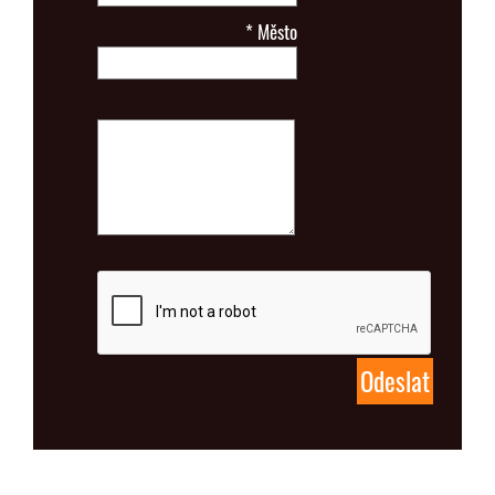
*
Město