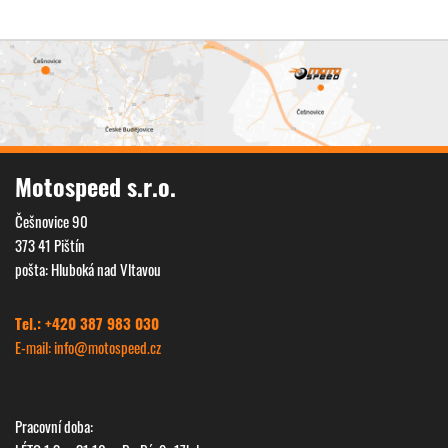
Motospeed s.r.o.
Češnovice 90
373 41 Pištín
pošta: Hluboká nad Vltavou
Tel.: +420 387 983 030
E-mail: info@
motospeed.cz
Pracovní doba: