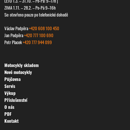
LÉTO 1.3. – 31.10. – Po-Pá: 9–17h |
ZIMA 1.11. – 28.2. – Po-Pá 9–16h
So: otevřeno pouze po telefonické dohodě
Václav Podpěra
+420 608 100 450
Jan Podpěra
+420 777 100 690
Petr Placek
+420 777 944 099
Motocykly skladem
Nové motocykly
Půjčovna
Servis
Výkup
Příslušenství
O nás
PDF
Kontakt