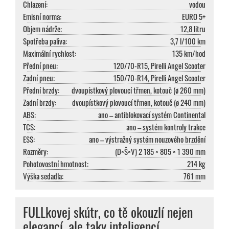
Chlazení:
vodou
Emisní norma:
EURO 5+
Objem nádrže:
12,8 litru
Spotřeba paliva:
3,7 l/100 km
Maximální rychlost:
135 km/hod
Přední pneu:
120/70-R15, Pirelli Angel Scooter
Zadní pneu:
150/70-R14, Pirelli Angel Scooter
Přední brzdy:
dvoupístkový plovoucí třmen, kotouč (ø 260 mm)
Zadní brzdy:
dvoupístkový plovoucí třmen, kotouč (ø 240 mm)
ABS:
ano – antiblokovací systém Continental
TCS:
ano – systém kontroly trakce
ESS:
ano – výstražný systém nouzového brzdění
Rozměry:
(D×Š×V) 2 185 × 805 × 1 390 mm
Pohotovostní hmotnost:
214 kg
Výška sedadla:
761 mm
FULLkovej skútr, co tě okouzlí nejen
elegancí, ale taky inteligencí