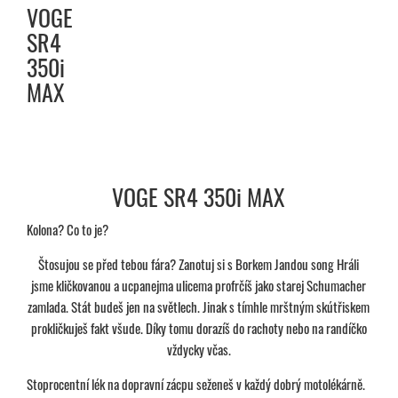
VOGE
SR4
350i
MAX
VOGE SR4 350i MAX
Kolona? Co to je?
Štosujou se před tebou fára? Zanotuj si s Borkem Jandou song Hráli
jsme kličkovanou a ucpanejma ulicema profrčíš jako starej Schumacher
zamlada. Stát budeš jen na světlech. Jinak s tímhle mrštným skútřiskem
prokličkuješ fakt všude. Díky tomu dorazíš do rachoty nebo na randíčko
vždycky včas.
Stoprocentní lék na dopravní zácpu seženeš v každý dobrý motolékárně.