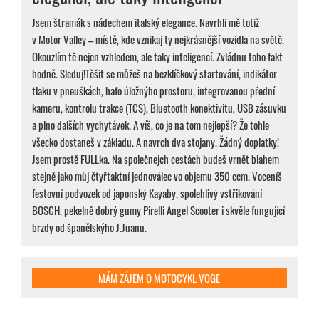
Jsem štramák s nádechem italský elegance. Navrhli mě totiž
v Motor Valley – místě, kde vznikaj ty nejkrásnější vozidla na světě.
Okouzlím tě nejen vzhledem, ale taky inteligencí. Zvládnu toho fakt
hodně. Sleduj!Těšit se můžeš na bezklíčkový startování, indikátor
tlaku v pneuškách, hafo úložnýho prostoru, integrovanou přední
kameru, kontrolu trakce (TCS), Bluetooth konektivitu, USB zásuvku
a plno dalších vychytávek. A víš, co je na tom nejlepší? Že tohle
všecko dostaneš v základu. A navrch dva stojany. Žádný doplatky!
Jsem prostě FULLka. Na společnejch cestách budeš vrnět blahem
stejně jako můj čtyřtaktní jednoválec vo objemu 350 ccm. Voceníš
festovní podvozek od japonský Kayaby, spolehlivý vstřikování
BOSCH, pekelně dobrý gumy Pirelli Angel Scooter i skvěle fungující
brzdy od španělskýho J.Juanu.
MÁM ZÁJEM O MOTOCYKL VOGE