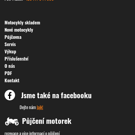
Motocykly skladem
Nové motocykly
Půjčovna
Servis
Výkup
Příslušenství
O nás
PDF
Kontakt
Jsme také na facebooku
Dejte nám
lajk!
Půjčení motorek
rezevace a více informací o půjčení