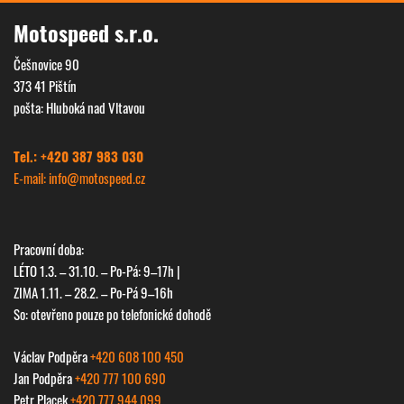
Motospeed s.r.o.
Češnovice 90
373 41 Pištín
pošta: Hluboká nad Vltavou
Tel.: +420 387 983 030
E-mail: info@
motospeed.cz
Pracovní doba:
LÉTO 1.3. – 31.10. – Po-Pá: 9–17h |
ZIMA 1.11. – 28.2. – Po-Pá 9–16h
So: otevřeno pouze po telefonické dohodě
Václav Podpěra
+420 608 100 450
Jan Podpěra
+420 777 100 690
Petr Placek
+420 777 944 099