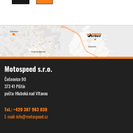
Motospeed s.r.o.
Češnovice 90
373 41 Pištín
pošta: Hluboká nad Vltavou
Tel.: +420 387 983 030
E-mail: info@
motospeed.cz