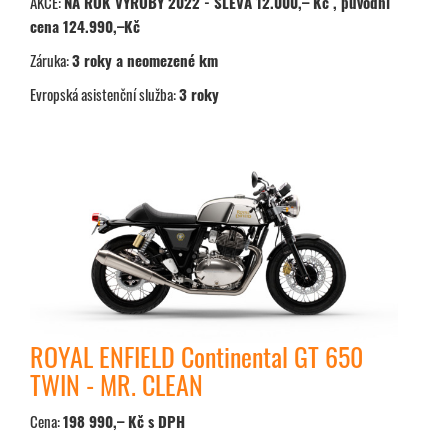
AKCE:
NA ROK VÝROBY 2022 - SLEVA 12.000,– Kč , původní
cena 124.990,–Kč
Záruka:
3 roky a neomezené km
Evropská asistenční služba:
3 roky
ROYAL ENFIELD Continental GT 650
TWIN - MR. CLEAN
Cena:
198 990,– Kč s DPH