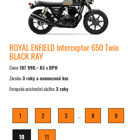
ROYAL ENFIELD Interceptor 650 Twin
BLACK RAY
Cena:
187 990,– Kč s DPH
Záruka:
3 roky a neomezené km
Evropská asistenční služba:
3 roky
1
2
3
8
9
...
10
11