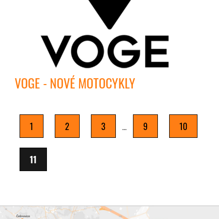
VOGE - NOVÉ MOTOCYKLY
1
2
3
9
10
...
11