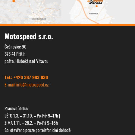
Motospeed s.r.o.
Češnovice 90
373 41 Pištín
pošta: Hluboká nad Vltavou
Tel.: +420 387 983 030
E-mail: info@
motospeed.cz
Pracovní doba:
LÉTO 1.3. – 31.10. – Po-Pá: 9–17h |
ZIMA 1.11. – 28.2. – Po-Pá 9–16h
So: otevřeno pouze po telefonické dohodě