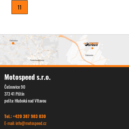
11
Motospeed s.r.o.
Češnovice 90
373 41 Pištín
pošta: Hluboká nad Vltavou
Tel.: +420 387 983 030
E-mail: info@
motospeed.cz