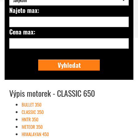
Jakýkoliv
Najeto max:
Cena max:
Vyhledat
Výpis motorek - CLASSIC 650
BULLET 350
CLASSIC 350
HNTR 350
METEOR 350
HIMALAYAN 450