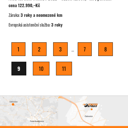
cena 122.990,–Kč
Záruka:
3 roky a neomezené km
Evropská asistenční služba:
3 roky
1
2
3
7
8
...
9
10
11