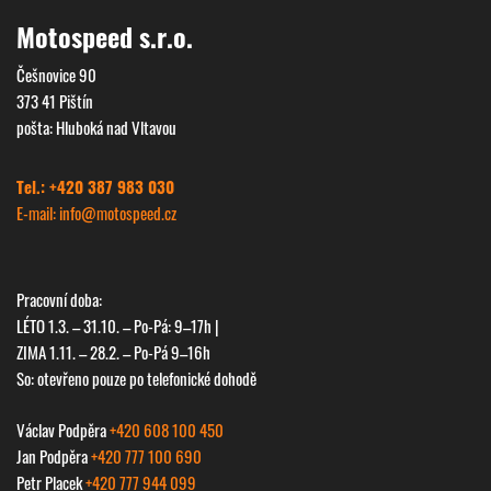
Motospeed s.r.o.
Češnovice 90
373 41 Pištín
pošta: Hluboká nad Vltavou
Tel.: +420 387 983 030
E-mail: info@
motospeed.cz
Pracovní doba:
LÉTO 1.3. – 31.10. – Po-Pá: 9–17h |
ZIMA 1.11. – 28.2. – Po-Pá 9–16h
So: otevřeno pouze po telefonické dohodě
Václav Podpěra
+420 608 100 450
Jan Podpěra
+420 777 100 690
Petr Placek
+420 777 944 099